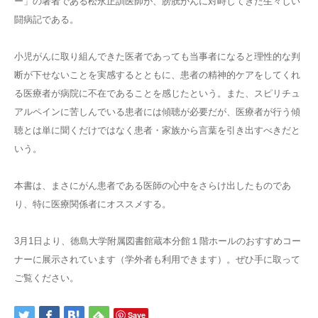
ー」の著者である松永正訓医師が、膀胱がんに対峙してきた生々しい
闘病記である。
小児がんに取り組んできた医者であっても当事者になると理性的な判
断が下せないことを実感するとともに、患者の精神的ケアをしてくれ
る医療者が病院に不在であることを感じたという。また、スピリチュ
アルペインに苦しんでいる患者には傾聴が必要だが、医療者が行う傾
聴とは単に聞くだけではなく患者・家族から言葉を引き出すべきだと
いう。
本書は、まさにがん患者である医師の心中をさらけ出したものであ
り、特に医療関係者にオススメする。
3月1日より、徳島大学附属図書館蔵本分館１階ホールのおすすめコー
ナーに展示されています（学外者も利用できます）。ぜひ手に取って
ご覧ください。
Save