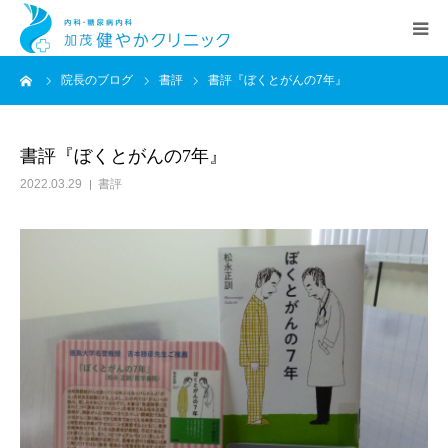
ーム
院長のブログ
書評
書評『ぼくとがんの7年』
HOME
院長あいさつ
書評『ぼくとがんの7年』
2022.03.29
書評
クリニック案内
診療科目
交通アクセス
新着情報