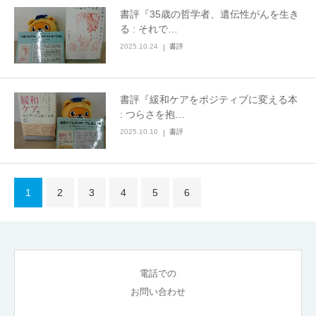
書評『35歳の哲学者、遺伝性がんを生き
る : それで…
2025.10.24
書評
書評『緩和ケアをポジティブに変える本
: つらさを抱…
2025.10.10
書評
1
2
3
4
5
6
電話での
お問い合わせ