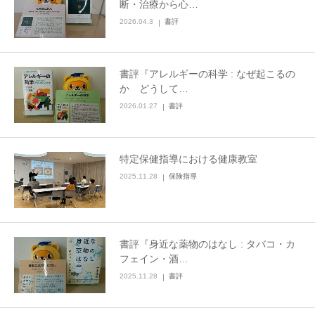
断・治療から心…
2026.04.3
書評
書評『アレルギーの科学 : なぜ起こるの
か どうして…
2026.01.27
書評
特定保健指導における健康教室
2025.11.28
保険指導
書評『身近な薬物のはなし : タバコ・カ
フェイン・酒…
2025.11.28
書評