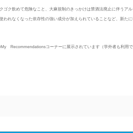
クゴク飲めて危険なこと、大麻規制のきっかけは禁酒法廃止に伴うアル
使われなくなった依存性の強い成分が加えられていることなど、新たに
 Recommendationsコーナーに展示されています（学外者も利用