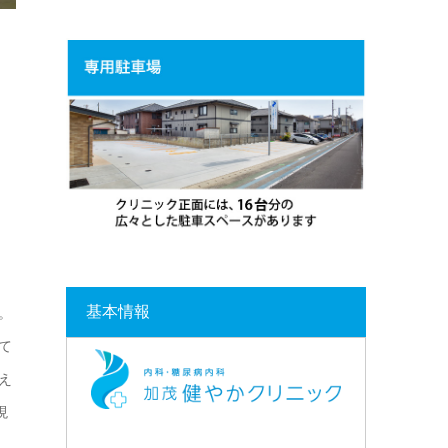
基本情報
。
て
え
現