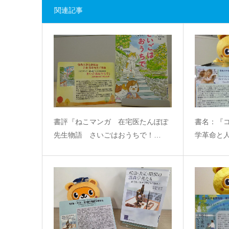
関連記事
書評『ねこマンガ 在宅医たんぽぽ
書名：『
先生物語 さいごはおうちで！…
学革命と