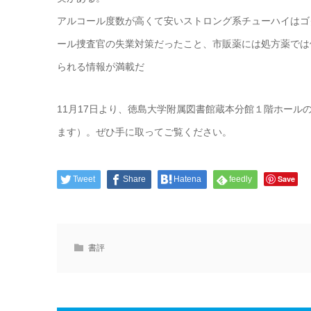
アルコール度数が高くて安いストロング系チューハイはゴ
ール捜査官の失業対策だったこと、市販薬には処方薬では
られる情報が満載だ
11月17日より、徳島大学附属図書館蔵本分館１階ホールのMy
ます）。ぜひ手に取ってご覧ください。
Save
Tweet
Share
Hatena
feedly
書評