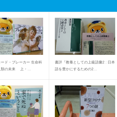
コード・ブレーカー 生命科
書評『教養としての上級語彙2 : 日本
人類の未来 上・…
語を豊かにするための2…