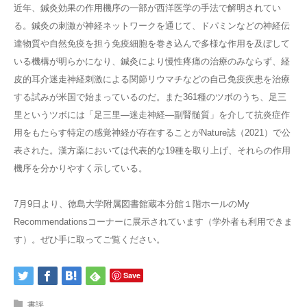
近年、鍼灸効果の作用機序の一部が西洋医学の手法で解明されてい
る。鍼灸の刺激が神経ネットワークを通じて、ドパミンなどの神経伝
達物質や自然免疫を担う免疫細胞を巻き込んで多様な作用を及ぼして
いる機構が明らかになり、鍼灸により慢性疼痛の治療のみならず、経
皮的耳介迷走神経刺激による関節リウマチなどの自己免疫疾患を治療
する試みが米国で始まっているのだ。また361種のツボのうち、足三
里というツボには「足三里―迷走神経―副腎髄質」を介して抗炎症作
用をもたらす特定の感覚神経が存在することがNature誌（2021）で公
表された。漢方薬においては代表的な19種を取り上げ、それらの作用
機序を分かりやすく示している。
7月9日より、徳島大学附属図書館蔵本分館１階ホールのMy
Recommendationsコーナーに展示されています（学外者も利用できま
す）。ぜひ手に取ってご覧ください。
Save
書評