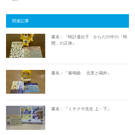
関連記事
書名：『時計遺伝子 からだの中の「時
間」の正体』
書名：『奏鳴曲 北里と鷗外』
書名：『ミチクサ先生 上・下』