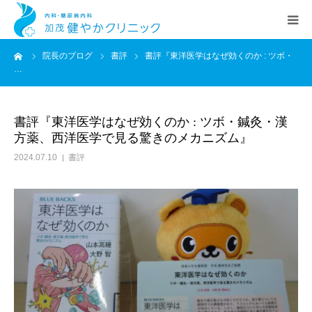
ーム
院長のブログ
書評
書評『東洋医学はなぜ効くのか : ツボ・
HOME
…
院長あいさつ
書評『東洋医学はなぜ効くのか : ツボ・鍼灸・漢
方薬、西洋医学で見る驚きのメカニズム』
クリニック案内
2024.07.10
書評
診療科目
交通アクセス
新着情報