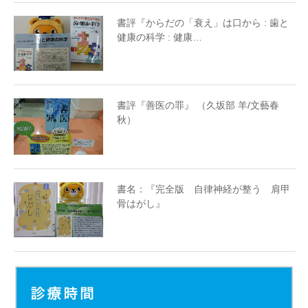
書評『からだの「衰え」は口から : 歯と
健康の科学 : 健康…
書評『善医の罪』 （久坂部 羊/文藝春
秋）
書名：『完全版 自律神経が整う 肩甲
骨はがし』