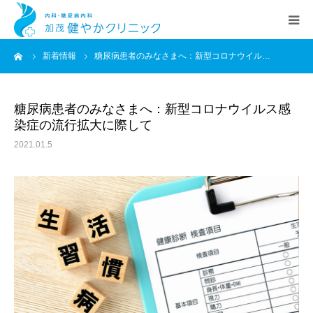
ーム
新着情報
糖尿病患者のみなさまへ：新型コロナウイル…
HOME
院長あいさつ
糖尿病患者のみなさまへ：新型コロナウイルス感
染症の流行拡大に際して
クリニック案内
2021.01.5
診療科目
交通アクセス
新着情報