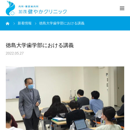
ーム
新着情報
徳島大学歯学部における講義
HOME
院長あいさつ
徳島大学歯学部における講義
2022.05.27
クリニック案内
診療科目
交通アクセス
新着情報