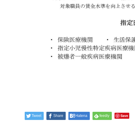
Save
Tweet
Share
Hatena
feedly